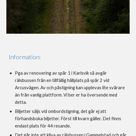
Information:
Pga av renovering av spår 1 i Karlsvik så avgår
rälsbussen från en tillfällig hållplats på spår 2 vid
Arcusvägen. Av och påstigning kan upplevas lite svårare
än från vanlig plattform. Vi ber er ha översende med
detta.
Biljetter säljs vid ombordstigning, det går ej att
förhandsboka biljetter. Först till kvarn gäller. Det finns
endast plats för 44 resande.
Det går inte att kliva av rälsbussen i Gammelstad och går