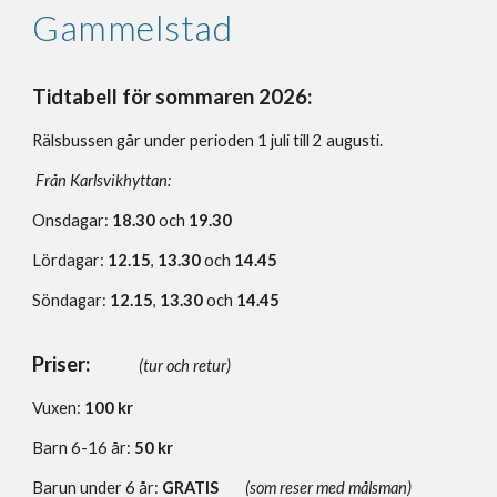
Gammelstad
Tidtabell för sommaren 2026:
Rälsbussen går under perioden 1 juli till 2 augusti.
F
rån Karlsvikhyttan:
Onsdagar:
18.30
och
19.30
Lördagar:
12.15
,
13.30
och
14.45
Söndagar:
12.15
,
13.30
och
14.45
Priser:
(tur och retur)
Vuxen:
100 kr
Barn 6-16 år:
50 kr
Barun under 6 år:
GRATIS
(som reser med målsman)