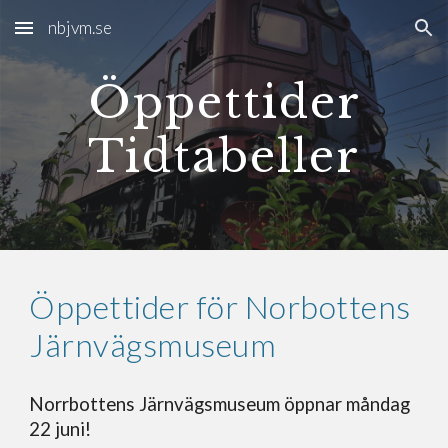
nbjvm.se
Skip to main content
Skip to navigation
Öppettider
Tidtabeller
Öppettider för Norbottens
Järnvägsmuseum
Norrbottens Järnvägsmuseum öppnar måndag
22 juni!