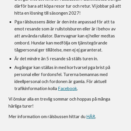
därför bara att köpa resor tur och retur. Vi jobbar på att
hitta en lösning till säsongen 2027!
Pga rälsbussens ålder är den inte anpassad för att ta
emot resande som är rullstolsburen eller är i behov av
att använda rullator. Barnvagnar kan ej heller medtas
ombord. Hundar kan medfölja om tjänstegörande
tågpersonal ger tillåtelse, men ej ej garanterat.
Är det mindre än 5 resande så ställs turen in.
Avgångar kan ställas in med kortvarsel pga brist på
personal eller fordonsfel. Turerna bemannas med
ideellpersonal och fordonen är gamla. För aktuell
trafikinformation kolla
Facebook
.
Vi önskar alla en trevlig sommar och hoppas på många
härliga turer!
Mer information om rälsbussen hittar du
HÄR
.